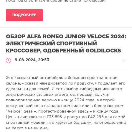
пока год спустя 124-я серия не станет E-классом.
ПОДРОБНЕЕ
ОБЗОР ALFA ROMEO JUNIOR VELOCE 2024:
ЭЛЕКТРИЧЕСКИЙ СПОРТИВНЫЙ
КРОССОВЕР, ОДОБРЕННЫЙ GOLDILOCKS
9-08-2024, 20:53
Это компактный автомобиль с большим пространством
салона, - сказал нам директор по продукту, что делает его
идеальным для семей. И есть выбор гибридных или чисто
-
электрических силовых агрегатов: первый получит
-
полноприводную версию к концу 2024 года, а второй
-
доступен сейчас в стандартном виде или в более мощном
“Veloce” gese –, протестированном здесь – к концу года.
gugolo
Цены начинаются с £33 895 и растут до £42 295 для самой
273
спортивной модели, что кажется большим, но определенно
0
не бесит в наши дни.