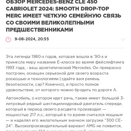
ОБЗОР MERCEDES-BENZ CLE 450
CABRIOLET 2024: SMOOTH DROP-TOP
MERC ИМЕЕТ ЧЕТКУЮ СЕМЕЙНУЮ СВЯЗЬ
СО СВОИМИ ВЕЛИКОЛЕПНЫМИ
ПРЕДШЕСТВЕННИКАМИ
9-08-2024, 20:55
Эта легенда 1980-х годов, которая вошла в ‘90-х и
принесла миру название E-класса во время фейслифтинга
1993 года, - ваш архетипический Mercedes. Он прекрасно
-
построен, оснащен серьезной для своего возраста
-
роскошью и технологиями (сдайте вам ремень
-
безопасности, сэр? Конечно), и просто полное
удовольствие, от которого можно бродить по дороге А.
gugolo
299
Автомобиль, о котором идет речь, также имеет большой 3-
литровый рядный шестицилиндровый двигатель спереди,
0
который в период своего расцвета производил —
мощностью 217 л.с., который в то время считался мощным
— и наделял его желательным значком загрузки “300 CE-
24”. Высокопроизводительный вариант AMG не появится,