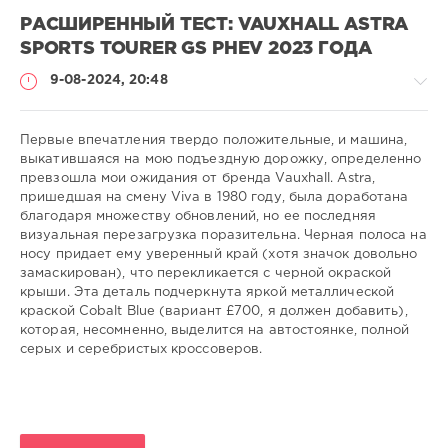
РАСШИРЕННЫЙ ТЕСТ: VAUXHALL ASTRA
SPORTS TOURER GS PHEV 2023 ГОДА
9-08-2024, 20:48
Первые впечатления твердо положительные, и машина,
выкатившаяся на мою подъездную дорожку, определенно
превзошла мои ожидания от бренда Vauxhall. Astra,
-
пришедшая на смену Viva в 1980 году, была доработана
-
благодаря множеству обновлений, но ее последняя
-
визуальная перезагрузка поразительна. Черная полоса на
носу придает ему уверенный край (хотя значок довольно
gugolo
замаскирован), что перекликается с черной окраской
287
крыши. Эта деталь подчеркнута яркой металлической
0
краской Cobalt Blue (вариант £700, я должен добавить),
которая, несомненно, выделится на автостоянке, полной
серых и серебристых кроссоверов.