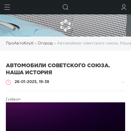
ИСКАТЬ
ВОЙТИ
ПроАвтоКлуб
»
Огород
» Автомобили советского союза. Наша
АВТОМОБИЛИ СОВЕТСКОГО СОЮЗА.
НАША ИСТОРИЯ
26-01-2025, 19:38
[video=
Огород
gugolo
164