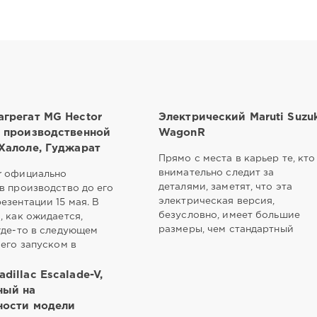
агрегат MG Hector
Электрический Maruti Suzu
с производственной
WagonR
Халоле, Гуджарат
Прямо с места в карьер те, кто
внимательно следит за
r официально
деталями, заметят, что эта
в производство до его
электрическая версия,
езентации 15 мая. В
безусловно, имеет большие
, как ожидается,
размеры, чем стандартный
где-то в следующем
 его запуском в
dillac Escalade-V,
ный на
ности модели