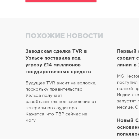
ПОХОЖИЕ НОВОСТИ
Заводская сделка TVR в
Первый 
Уэльсе поставила под
сходит 
угрозу £14 миллионов
линии в 
государственных средств
MG Hecto
поступил 
Будущее TVR висит на волоске,
полной пр
поскольку правительство
Индии его
Уэльса получает
запустят 
разоблачительное заявление от
месяце. С
генерального аудитора
Кажется, что ТВР сейчас не
могу
Новый Ca
основан
популяр