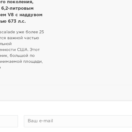
го поколения,
 6,2-литровым
лем V8 с наддувом
ю 673 л.с.
Escalade уже более 25
тся важной частью
льной
нности США. Этот
ник, большой по
занимаемой площади,
о