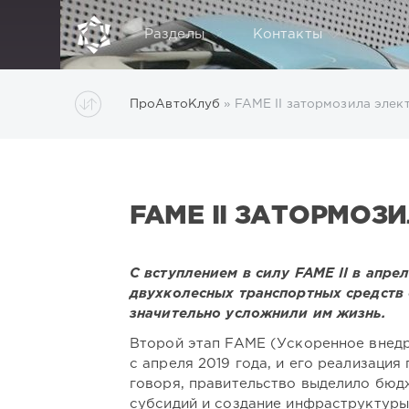
Разделы
Контакты
ПроАвтоКлуб
» FAME II затормозила эле
FAME II ЗАТОРМО
С вступлением в силу FAME II в апре
двухколесных транспортных средств 
значительно усложнили им жизнь.
Второй этап FAME (Ускоренное внедр
с апреля 2019 года, и его реализаци
говоря, правительство выделило бюд
субсидий и создание инфраструктуры