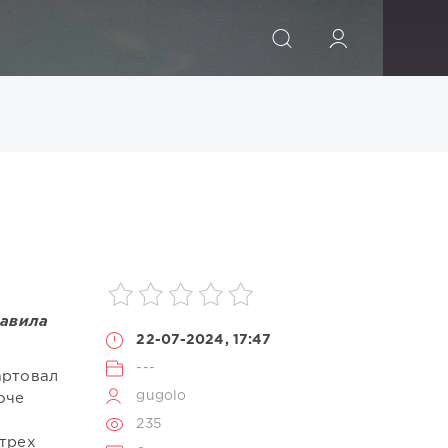
ИСКАТЬ
равила
22-07-2024, 17:47
---
артовал
gugolo
оче
235
 трех