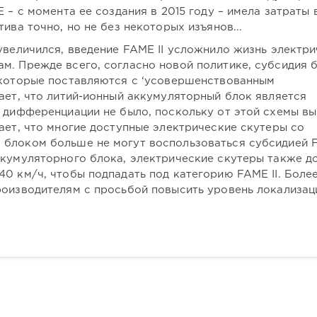
 – с момента ее создания в 2015 году – имела затраты 
ива точно, но не без некоторых изъянов...
увеличился, введение FAME II усложнило жизнь электр
м. Прежде всего, согласно новой политике, субсидия 
 которые поставляются с ‘усовершенствованным
ает, что литий-ионный аккумуляторный блок является
й дифференциации не было, поскольку от этой схемы в
ает, что многие доступные электрические скутеры со
 блоком больше не могут воспользоваться субсидией 
ккумуляторного блока, электрические скутеры также 
0 км/ч, чтобы подпадать под категорию FAME II. Более
роизводителям с просьбой повысить уровень локализац