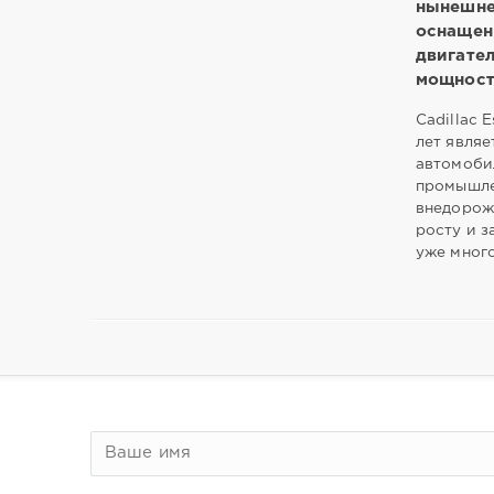
нынешне
оснащен
двигате
мощность
Cadillac 
лет являе
автомоби
промышле
внедорож
росту и 
уже мног