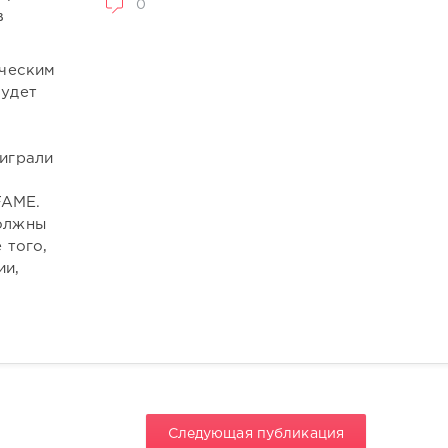
0
в
ическим
будет
ыиграли
FAME.
должны
 того,
ии,
Следующая публикация