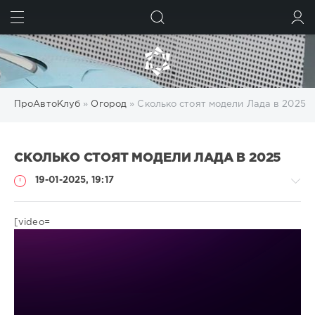
ИСКАТЬ
ВОЙТИ
ПроАвтоКлуб
»
Огород
» Сколько стоят модели Лада в 2025
СКОЛЬКО СТОЯТ МОДЕЛИ ЛАДА В 2025
19-01-2025, 19:17
[video=
Огород
gugolo
192
0