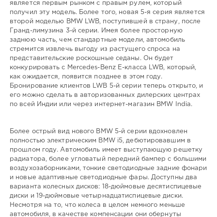
является первым рынком с правым рулем, который
gugolo
получил эту модель. Более того, новая 5-я серия является
299
второй моделью BMW LWB, поступившей в страну, после
0
Гранд-лимузина 3-й серии. Имея более просторную
заднюю часть, чем стандартные модели, автомобиль
стремится извлечь выгоду из растущего спроса на
представительские роскошные седаны. Он будет
конкурировать с Mercedes-Benz E-класса LWB, который,
как ожидается, появится позднее в этом году.
Бронирование клиентов LWB 5-й серии теперь открыто, и
его можно сделать в авторизованных дилерских центрах
по всей Индии или через интернет-магазин BMW India.
Более острый вид нового BMW 5-й серии вдохновлен
полностью электрическим BMW i5, дебютировавшим в
прошлом году. Автомобиль имеет выступающую решетку
радиатора, более угловатый передний бампер с большими
воздухозаборниками, тонкие светодиодные задние фонари
и новые адаптивные светодиодные фары. Доступны два
варианта колесных дисков: 18-дюймовые десятиспицевые
диски и 19-дюймовые четырнадцатиспицевые диски.
Несмотря на то, что колеса в целом немного меньше
автомобиля, в качестве компенсации они обернуты