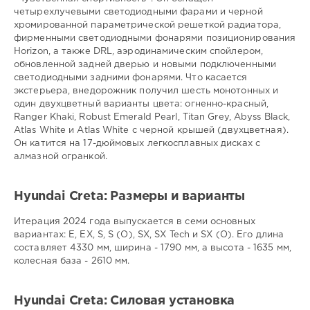
четырехлучевыми светодиодными фарами и черной
хромированной параметрической решеткой радиатора,
фирменными светодиодными фонарями позиционирования
Horizon, а также DRL, аэродинамическим спойлером,
обновленной задней дверью и новыми подключенными
светодиодными задними фонарями. Что касается
экстерьера, внедорожник получил шесть монотонных и
один двухцветный варианты цвета: огненно-красный,
Ranger Khaki, Robust Emerald Pearl, Titan Grey, Abyss Black,
Atlas White и Atlas White с черной крышей (двухцветная).
Он катится на 17-дюймовых легкосплавных дисках с
алмазной огранкой.
Hyundai Creta: Размеры и варианты
Итерация 2024 года выпускается в семи основных
вариантах: E, EX, S, S (O), SX, SX Tech и SX (O). Его длина
составляет 4330 мм, ширина - 1790 мм, а высота - 1635 мм,
колесная база - 2610 мм.
Hyundai Creta: Силовая установка