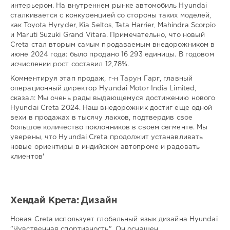
-
интерьером. На внутреннем рынке автомобиль Hyundai
сталкивается с конкуренцией со стороны таких моделей,
gugolo
как Toyota Hyryder, Kia Seltos, Tata Harrier, Mahindra Scorpio
225
и Maruti Suzuki Grand Vitara. Примечательно, что новый
0
Creta стал вторым самым продаваемым внедорожником в
июне 2024 года: было продано 16 293 единицы. В годовом
исчислении рост составил 12,78%.
Комментируя этап продаж, г-н Тарун Гарг, главный
операционный директор Hyundai Motor India Limited,
сказал: Мы очень рады выдающемуся достижению нового
Hyundai Creta 2024. Наш внедорожник достиг еще одной
вехи в продажах в тысячу лакхов, подтвердив свое
большое количество поклонников в своем сегменте. Мы
уверены, что Hyundai Creta продолжит устанавливать
новые ориентиры в индийском автопроме и радовать
клиентов'
Хендай Крета: Дизайн
Новая Creta использует глобальный язык дизайна Hyundai
"Чувственная спортивность". Он оснащен