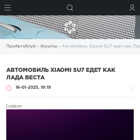
ИСКАТЬ
ВОЙТИ
ПроАвтоКлуб
»
Фрукты
» Автомобиль Xiaomi SU7 едет как Ла
АВТОМОБИЛЬ XIAOMI SU7 ЕДЕТ КАК
ЛАДА ВЕСТА
16-01-2025, 19:19
[video=
Фрукты
gugolo
182