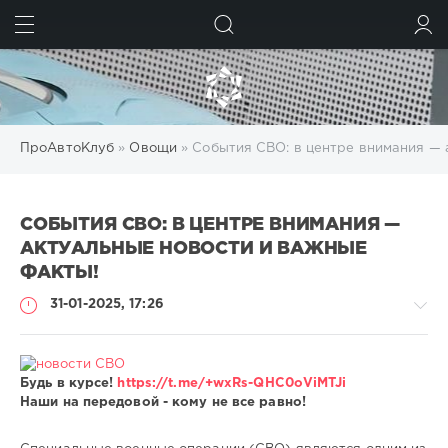
ИСКАТЬ
ВОЙТИ
ПроАвтоКлуб
»
Овощи
» События СВО: в центре внимания — 
СОБЫТИЯ СВО: В ЦЕНТРЕ ВНИМАНИЯ —
АКТУАЛЬНЫЕ НОВОСТИ И ВАЖНЫЕ
ФАКТЫ!
31-01-2025, 17:26
Будь в курсе!
https://t.me/+wxRs-QHC0oViMTJi
Наши на передовой - кому не все равно!
Овощи
Heavy