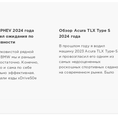
PHEV 2024 года
Обзор Acura TLX Type S
ел ожидания по
2024 года
вности
В прошлом году я водил
машину 2023 Acura TLX Type-S
лковистой рядной
и провозгласил его одним из
 BMW мы и раньше
самых недооцененных
остаточно. Конечно,
роскошных спортивных седан
о и сама по себе
на современном рынке. Было
льно эффективная.
ели езды xDrive50e