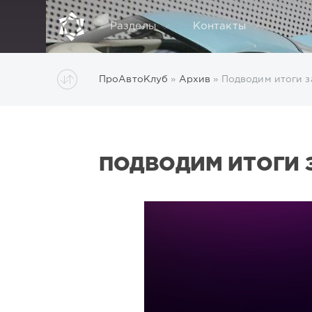
Разделы
Контакты
ПроАвтоКлуб
»
Архив
» Подводим итоги з
ПОДВОДИМ ИТОГИ 