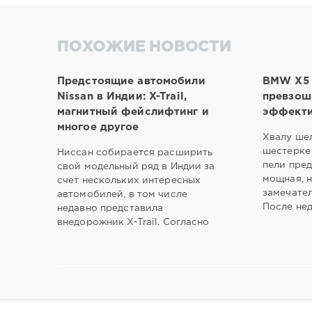
ПОХОЖИЕ НОВОСТИ
Предстоящие автомобили
BMW X5 
Nissan в Индии: X-Trail,
превзош
магнитный фейслифтинг и
эффекти
многое другое
Хвалу ше
шестерке
Ниссан собирается расширить
пели пред
свой модельный ряд в Индии за
мощная, н
счет нескольких интересных
замечате
автомобилей, в том числе
После нед
недавно представила
внедорожник X-Trail. Согласно