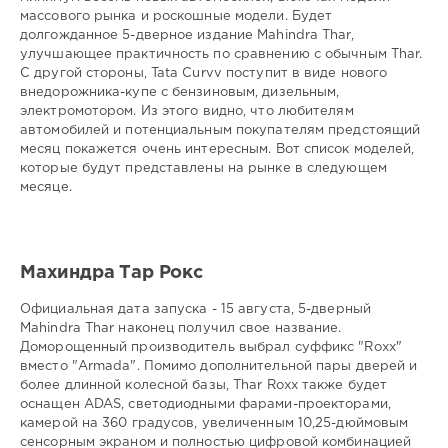
-
массового рынка и роскошные модели. Будет
-
долгожданное 5-дверное издание Mahindra Thar,
улучшающее практичность по сравнению с обычным Thar.
gugolo
С другой стороны, Tata Curvv поступит в виде нового
237
внедорожника-купе с бензиновым, дизельным,
0
электромотором. Из этого видно, что любителям
автомобилей и потенциальным покупателям предстоящий
месяц покажется очень интересным. Вот список моделей,
которые будут представлены на рынке в следующем
месяце.
Махиндра Тар Рокс
Официальная дата запуска - 15 августа, 5-дверный
Mahindra Thar наконец получил свое название.
Доморощенный производитель выбрал суффикс "Roxx"
вместо "Armada". Помимо дополнительной пары дверей и
более длинной колесной базы, Thar Roxx также будет
оснащен ADAS, светодиодными фарами-проекторами,
камерой на 360 градусов, увеличенным 10,25-дюймовым
сенсорным экраном и полностью цифровой комбинацией