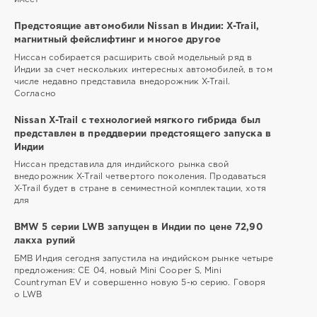
Предстоящие автомобили Nissan в Индии: X-Trail,
магнитный фейслифтинг и многое другое
Ниссан собирается расширить свой модельный ряд в
Индии за счет нескольких интересных автомобилей, в том
числе недавно представила внедорожник X-Trail.
Согласно
Nissan X-Trail с технологией мягкого гибрида был
представлен в преддверии предстоящего запуска в
Индии
Ниссан представила для индийского рынка свой
внедорожник X-Trail четвертого поколения. Продаваться
X-Trail будет в стране в семиместной комплектации, хотя
для
BMW 5 серии LWB запущен в Индии по цене 72,90
лакха рупий
БМВ Индия сегодня запустила на индийском рынке четыре
предложения: CE 04, новый Mini Cooper S, Mini
Countryman EV и совершенно новую 5-ю серию. Говоря
о LWB