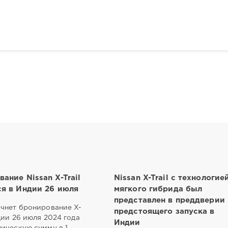
ание Nissan X-Trail
Nissan X-Trail с технологие
ся в Индии 26 июля
мягкого гибрида был
представлен в преддверии
ачнет бронирование X-
предстоящего запуска в
ндии 26 июля 2024 года
Индии
ическую сумму в 1