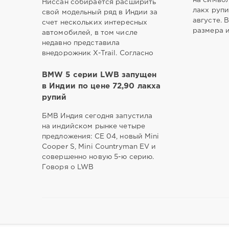
Ниссан собирается расширить
лакх рупи
свой модельный ряд в Индии за
августе. 
счет нескольких интересных
размера 
автомобилей, в том числе
недавно представила
внедорожник X-Trail. Согласно
BMW 5 серии LWB запущен
в Индии по цене 72,90 лакха
рупий
БМВ Индия сегодня запустила
на индийском рынке четыре
предложения: CE 04, новый Mini
Cooper S, Mini Countryman EV и
совершенно новую 5-ю серию.
Говоря о LWB