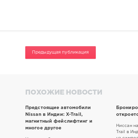
Предыдущая публикация
ПОХОЖИЕ НОВОСТИ
Предстоящие автомобили
Брониров
Nissan в Индии: X-Trail,
откроет
магнитный фейслифтинг и
Ниссан н
многое другое
Trail в И
на символ