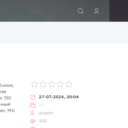
ИСКАТЬ
билем,
тве
27-07-2024, 20:04
о 150
очный
---
ner, MG
gugolo
202