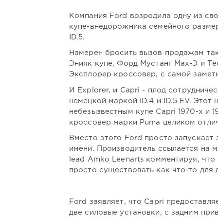
Компания Ford возродила одну из св
купе-внедорожника семейного размер
ID.5.
Намерен бросить вызов продажам та
Энияк купе, Форд Мустанг Мах-Э и Те
Эксплорер кроссовер, с самой заметн
И Explorer, и Capri - плод сотруднич
немецкой маркой ID.4 и ID.5 EV. Это
небезызвестным купе Capri 1970-х и 
кроссовер марки Puma целиком отлич
Вместо этого Ford просто запускает
имени. Производитель ссылается на м
lead Amko Leenarts комментируя, что
просто существовать как что-то для 
Ford заявляет, что Capri предоставл
две силовые установки, с задним пр