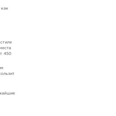
 как
 стиле
 места
ет 450
ым
кользит
ижайшие