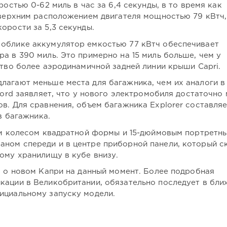
ростью 0-62 миль в час за 6,4 секунды, в то время как
 верхним расположением двигателя мощностью 79 кВтч,
орости за 5,3 секунды.
облике аккумулятор емкостью 77 кВтч обеспечивает
а в 390 миль. Это примерно на 15 миль больше, чем у
ство более аэродинамичной задней линии крыши Capri.
лагают меньше места для багажника, чем их аналоги в
Ford заявляет, что у нового электромобиля достаточно
в. Для сравнения, объем багажника Explorer составля
в багажника.
вым колесом квадратной формы и 15-дюймовым портретн
ном спереди и в центре приборной панели, который с
ому хранилищу в кубе внизу.
м о новом Капри на данный момент. Более подробная
кации в Великобритании, обязательно последует в бл
ициальному запуску модели.