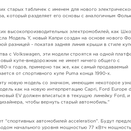
оих старых табличек с именем для нового электрическо
а, который разделяет его основы с аналогичным Фоль
ких высокопроизводительных электромобилей, как Шк
сла Модель Y, новый Капри создан на основе нового Ф
ой разницей - покатая задняя линия крыши в стиле купе
ества с Volkswagen, эти модели строятся на одной платф
т новый купе-внедорожник не имеет ничего общего с
1980-х годов, примерно так же, как самый продаваемый
ается от спортивного купе Puma конца 1990-х.
 эту новую модель со значком, имеющим некоторое узн
одель как на новую интерпретацию Capri, Ford Europe d
 новый EV должен вписаться в текущую линейку Ford, и
дизайнера, чтобы вернуть старый автомобиль.”
яет “спортивных автомобилей acceleration”. Будут пред
иводом начального уровня мощностью 77 кВтч мощност