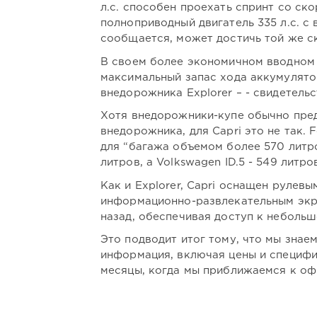
л.с. способен проехать спринт со ско
полноприводный двигатель 335 л.с. с
сообщается, может достичь той же ск
В своем более экономичном вводном 
максимальный запас хода аккумулятор
внедорожника Explorer – - свидетель
Хотя внедорожники-купе обычно пред
внедорожника, для Capri это не так. 
для “багажа объемом более 570 литро
литров, а Volkswagen ID.5 - 549 литро
Как и Explorer, Capri оснащен руле
информационно-развлекательным экра
назад, обеспечивая доступ к небольш
Это подводит итог тому, что мы знае
информация, включая цены и специфи
месяцы, когда мы приближаемся к оф