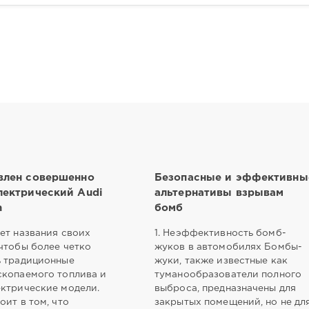
влен совершенно
Безопасные и эффективны
лектрический Audi
альтернативы взрывам
n
бомб
ет названия своих
1. Неэффективность бомб-
чтобы более четко
жуков в автомобилях Бомбы-
ь традиционные
жуки, также известные как
скопаемого топлива и
туманообразователи полного
ектрические модели.
выброса, предназначены для
оит в том, что
закрытых помещений, но не дл