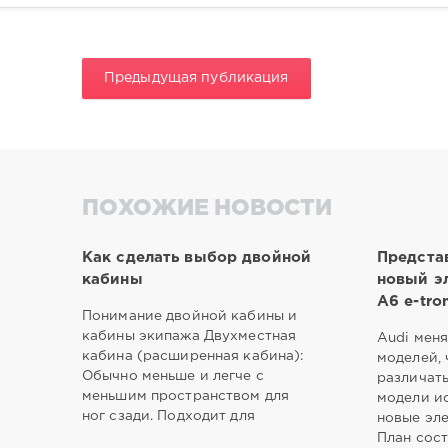
Предыдущая публикация
ПОХОЖИЕ НОВОСТИ
Как сделать выбор двойной
Предста
кабины
новый э
A6 e-tro
Понимание двойной кабины и
кабины экипажа Двухместная
Audi меня
кабина (расширенная кабина):
моделей, 
Обычно меньше и легче с
различат
меньшим пространством для
модели и
ног сзади. Подходит для
новые эл
План сост