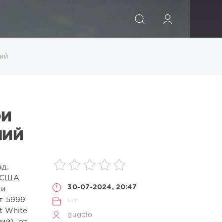
ИСКАТЬ
пий
ОЙ
ПИЙ
ад.
в США
30-07-2024, 20:47
 и
т 5999
---
t White
gugolo
ий). от