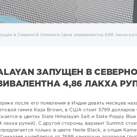
апущен в Северной Америке; Цена эквивалентна 4,86 лакха ру
MALAYAN ЗАПУЩЕН В СЕВЕРН
ВИВАЛЕНТНА 4,86 ЛАКХА РУ
рике после его появления в Индии девять месяцев наз
ветовой гамме Kaza Brown, в США стоит 5799 долларо
кается в цветах Slate Himalayan Salt и Slate Poppy Blue
 лакха рупий). С другой стороны, вариант Summit стои
предлагается только в цвете Hanle Black, а опция Kame
 Гималаев колеблется от 7699 канадских долларов (руп