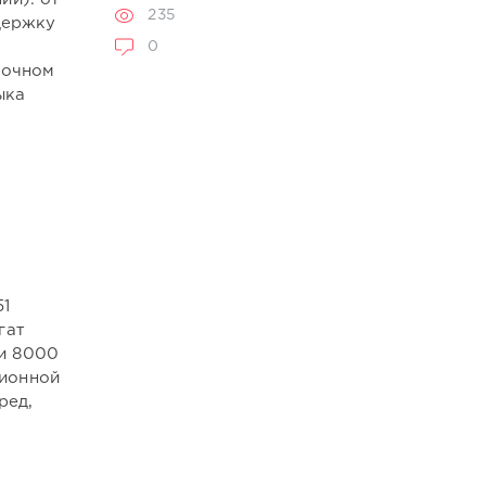
235
держку
0
вочном
ыка
51
гат
ри 8000
ционной
ред,