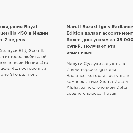
ожидания Royal
Maruti Suzuki Ignis Radianc
Guerrilla 450 в Индии
Edition делает ассортимен
т 7 недель
более доступным за 35 00
рупий. Получает эти
 запуск RE), Guerrilla
изменения
ал интерес любителей
ов по всей Индии. Это
Марути Судзуки запустил в
дель RE, построенная
Индии версию Ignis для
рме Sherpa, и она
Radiance, которая доступна в
комплектациях Sigma, Zeta и
Alpha, за исключением Delta
среднего класса. Новая