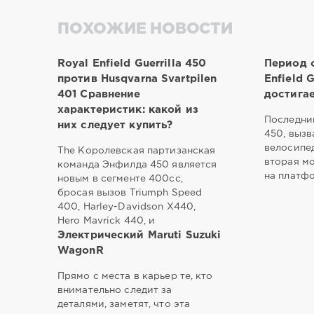
ПОХОЖИЕ НОВОСТИ
Royal Enfield Guerrilla 450
Период 
против Husqvarna Svartpilen
Enfield 
401 Сравнение
достигае
характеристик: какой из
Последний
них следует купить?
450, вызв
велосипед
The Королевская партизанская
вторая мо
команда Энфилда 450 является
на платфо
новым в сегменте 400cc,
бросая вызов Triumph Speed
400, Harley-Davidson X440,
Hero Mavrick 440, и
Электрический Maruti Suzuki
WagonR
Прямо с места в карьер те, кто
внимательно следит за
деталями, заметят, что эта