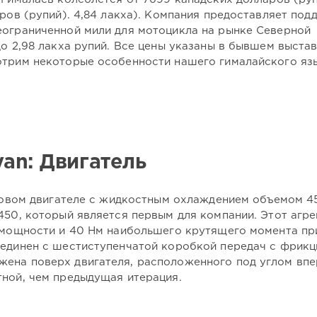
аров (рупий). 4,84 лакха). Компания предоставляет под
еограниченной мили для мотоцикла на рынке Северной
до 2,98 лакха рупий. Все цены указаны в бывшем выста
отрим некоторые особенности нашего гималайского яз
yan: Двигатель
 новом двигателе с жидкостным охлаждением объемом 4
450, который является первым для компании. Этот агре
й мощности и 40 Нм наибольшего крутящего момента п
оединен с шестиступенчатой коробкой передач с фрик
ена поверх двигателя, расположенного под углом впе
тной, чем предыдущая итерация.