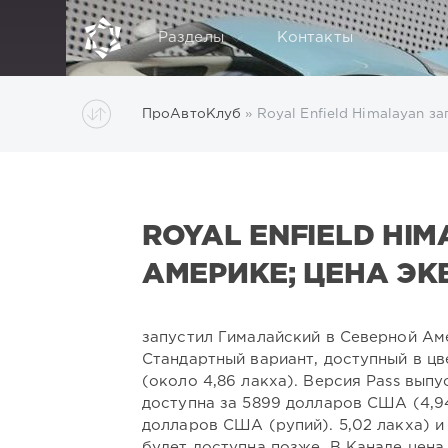
Разделы
Контакты
ПроАвтоКлуб
» Royal Enfield Himalayan з
ROYAL ENFIELD HI
АМЕРИКЕ; ЦЕНА ЭК
запустил Гималайский в Северной Аме
Стандартный вариант, доступный в ц
(около 4,86 лакха). Версия Pass выпус
доступна за 5899 долларов США (4,94
долларов США (рупий). 5,02 лакха) и 
будет доступна позже. В Канаде цена