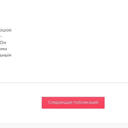
-
ношок
-
 Он
ыми
льным
Следующая публикация