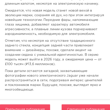
gugolo
длинным капотом, несмотря на электрическую начинку.
315
Ожидается, что новая модель станет новой вехой в
0
эволюции марки, сохраняя её дух, но при этом интегрируя
новейшие технологии. Передние фары, напоминающие
глаза хищника, добавляют характеру автомобиля
агрессивности, а плавные линии кузова подчеркивают
аэродинамичность, необходимую для электромобиля.
Отметим, что несмотря на отсутствие традиционного
заднего стекла, концепция задней части привлекает
внимание — дизайнеры, похоже, сделали акцент на
создании седана с уникальной идентичностью. В серию
модель может выйти в 2026 году, а ожидаемая цена — от
£100 тысяч (₽13,6 миллионов).
Пока детали остаются загадкой, захватывающие
фотографии нового электрического Jaguar уже начали
распространяться в сети, подогревая интерес ценителей
и поклонников марки. Будущее, похоже, выглядит ярко и
многообещающе.
Предыдущая публикация
Следующая публикация