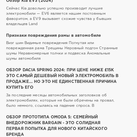
Обзор Kia EV3 (2024)
Сейчас Kia довольно успешно производит лучшие
электромобили — EV6 является нашим постоянным
фаворитом, а EV9 вызывает схожие чувства у бывших
владельцев Land
Признаки повреждения рамы в автомобиле
Визг шин Видимые повреждения Погнутая или
поврежденная рама Трещины Неровный подгон Странные
шумы Неравномерные толчки и подвеска Аномальные
шумы автомобиля
ОБЗОР DACIA SPRING 2024: ПРИ ЦЕНЕ НИЖЕ £15K
ЭТО САМЫЙ ДЕШЕВЫЙ НОВЫЙ ЭЛЕКТРОМОБИЛЬ В
ПРОДАЖЕ... НО ЭТО НЕ ЕДИНСТВЕННАЯ ПРИЧИНА
КУПИТЬ ЕГО
За последние месяцы автомобильных заголовков об
электромобилях, которые не были обречены на провал,
было немного, ссылаясь на падение спроса. В
ОБЗОР ПРОТОТИПА OMODA 5: СЕМЕЙНЫЙ
ВНЕДОРОЖНИК BARGAIN - ЭТО СОЛИДНАЯ
ПЕРВАЯ ПОПЫТКА ДЛЯ НОВОГО КИТАЙСКОГО
БРЕНДА